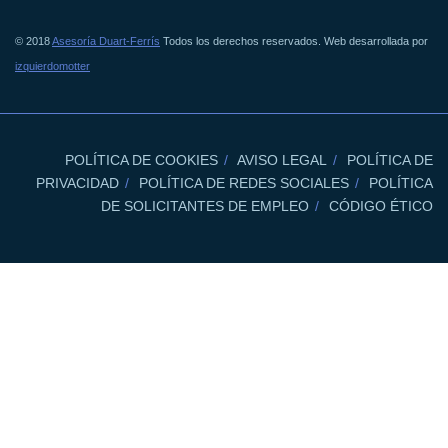
© 2018
Asesoría Duart-Ferrís
Todos los derechos reservados. Web desarrollada por
izquierdomotter
POLÍTICA DE COOKIES
AVISO LEGAL
POLÍTICA DE
PRIVACIDAD
POLÍTICA DE REDES SOCIALES
POLÍTICA
DE SOLICITANTES DE EMPLEO
CÓDIGO ÉTICO