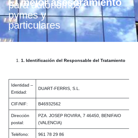
El mejor asesoramiento
para autónomos,
pymes y
particulares
1. Identificación del Responsable del Tratamiento
Identidad –
DUART-FERRIS, S.L.
Entidad:
CIF/NIF:
B46932562
Dirección
PZA. JOSEP ROVIRA, 7 46450, BENIFAIO
postal:
(VALENCIA)
Teléfono:
961 78 29 86