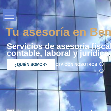
Tu asesoría en Ben
Servicios de asesoría fiscal
contable, laboral y jurídica
.
¿QUIÉN SOMOS?
CONTACTA CON NOSOTROS