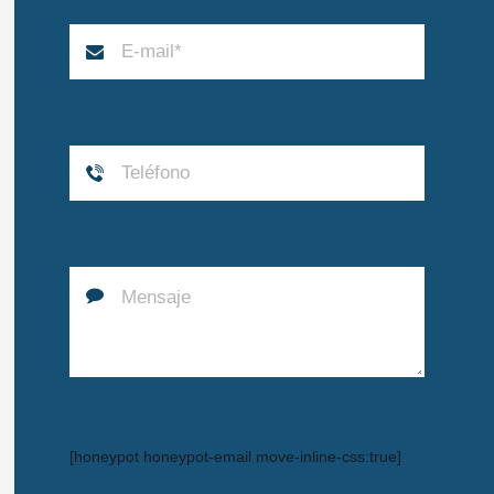
[honeypot honeypot-email move-inline-css:true]