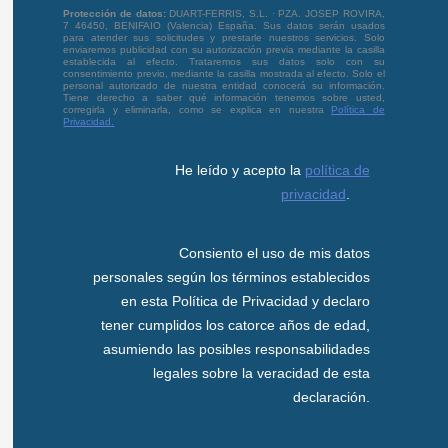
Protección de datos:
DUART-FERRIS, S.L. · PZA. JOSEP ROVIRA,
7 46450, BENIFAIO (Valencia) España. Sus datos serán usados
para atender sus solicitudes y prestarle nuestros servicios. Solo
enviaremos publicidad con su autorización previa mediante la casilla
establecida al efecto. Trataremos sus datos solo con su
consentimiento previo, mediante la casilla mostrada al efecto. Solo el
personal autorizado de nuestra entidad conocerá su información.
Tiene derecho a saber qué información tenemos sobre usted,
corregirla y eliminarla, como se explica en nuestra
Política de
Privacidad
.
He leído y acepto la
política de
privacidad
.
Consiento el uso de mis datos
personales según los términos establecidos
en esta Política de Privacidad y declaro
tener cumplidos los catorce años de edad,
asumiendo las posibles responsabilidades
legales sobre la veracidad de esta
declaración.