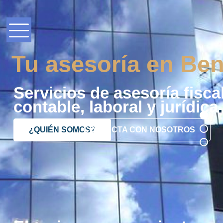
Tu asesoría en Ben
Servicios de asesoría fiscal
contable, laboral y jurídica
.
¿QUIÉN SOMOS?
CONTACTA CON NOSOTROS