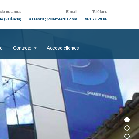
de estamos
E-mail
Teléfono
ió (València)
asesoria@duart-ferris.com
961 78 29 86
ad
Contacto
Acceso clientes