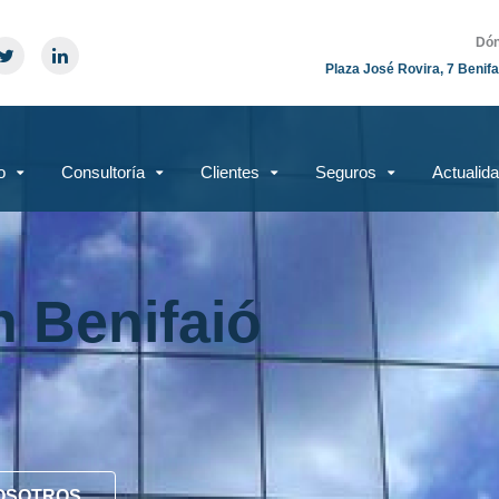
Dón
Plaza José Rovira, 7 Benifa
o
Consultoría
Clientes
Seguros
Actualid
n Benifaió
OSOTROS