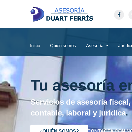
Inicio
Quién somos
Asesoría
Jurídic
Tu asesoría e
Servicios de asesoría fiscal,
contable, laboral y jurídica
.
¿QUIÉN SOMOS?
CONTACTA CON N