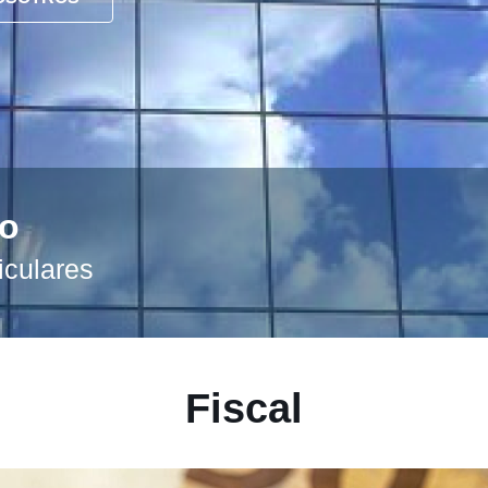
to
iculares
Fiscal