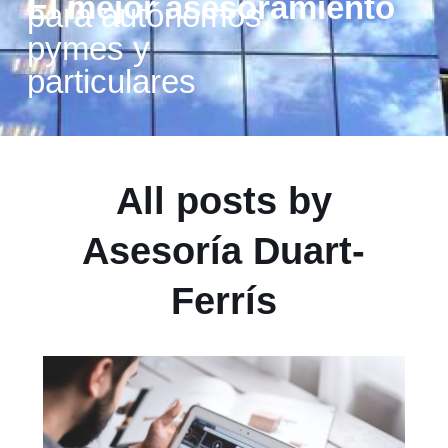
El mejor asesoramiento
para autónomos,
pymes y
particulares
All posts by
Asesoría Duart-
Ferrís