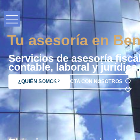
Tu asesoría en Ben
Servicios de asesoría fiscal
contable, laboral y jurídica
.
¿QUIÉN SOMOS?
CONTACTA CON NOSOTROS