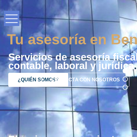
Tu asesoría en Ben
Servicios de asesoría fiscal
contable, laboral y jurídica
.
¿QUIÉN SOMOS?
CONTACTA CON NOSOTROS