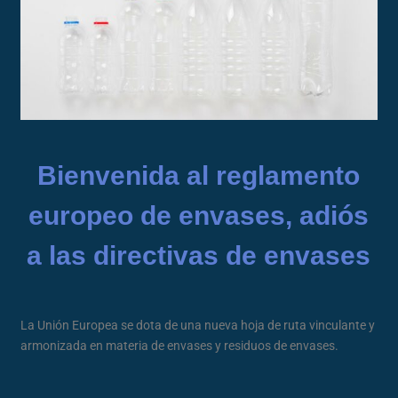
Bienvenida al reglamento
europeo de envases, adiós
a las directivas de envases
La Unión Europea se dota de una nueva hoja de ruta vinculante y
armonizada en materia de envases y residuos de envases.