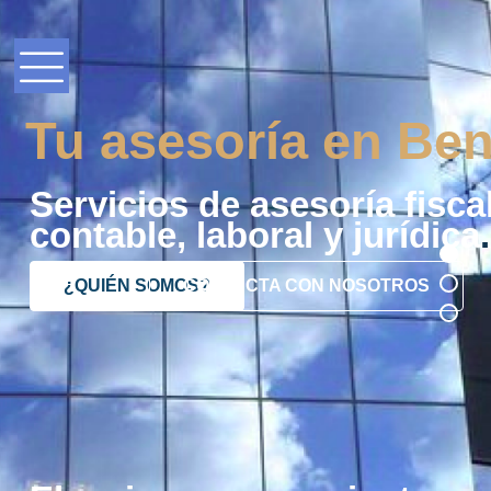
Tu asesoría en Ben
Servicios de asesoría fiscal
contable, laboral y jurídica
.
¿QUIÉN SOMOS?
CONTACTA CON NOSOTROS