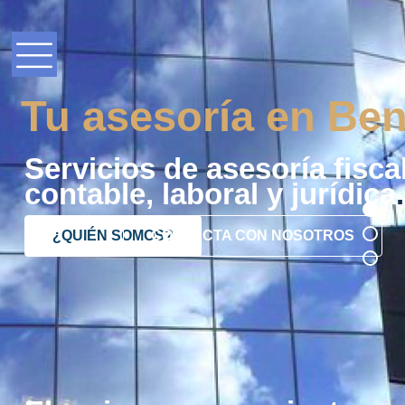
Tu asesoría en Ben
Servicios de asesoría fiscal
contable, laboral y jurídica
.
¿QUIÉN SOMOS?
CONTACTA CON NOSOTROS