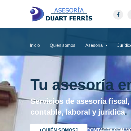
Inicio
Quién somos
Asesoría
Jurídic
Tu asesoría e
Servicios de asesoría fiscal,
contable, laboral y jurídica
.
¿QUIÉN SOMOS?
CONTACTA CON N