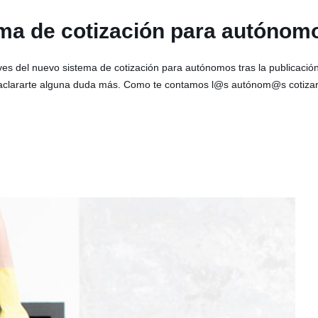
ema de cotización para autón
s del nuevo sistema de cotización para autónomos tras la publicació
 y aclararte alguna duda más. Como te contamos l@s autónom@s cotizar