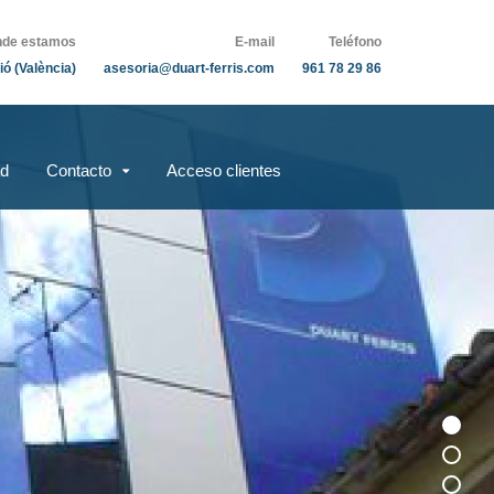
de estamos
E-mail
Teléfono
ió (València)
asesoria@duart-ferris.com
961 78 29 86
ad
Contacto
Acceso clientes