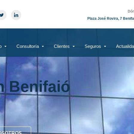
Dón
Plaza José Rovira, 7 Benifa
o
Consultoría
Clientes
Seguros
Actualid
n Benifaió
OSOTROS