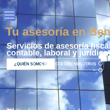
Tu asesoría en Ben
Servicios de asesoría fiscal
contable, laboral y jurídica
.
¿QUIÉN SOMOS?
CONTACTA CON NOSOTROS