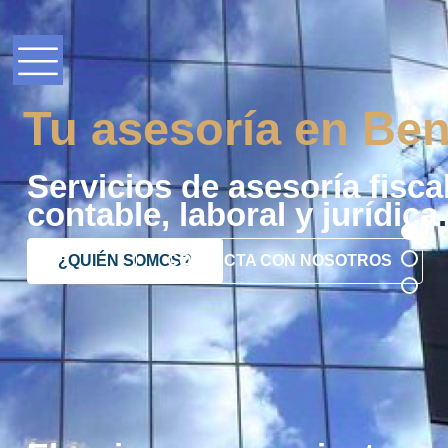
Tu asesoría en Ben
Servicios de asesoría fiscal
contable, laboral y jurídica
.
¿QUIÉN SOMOS?
CONTACTA CON NOSOTROS