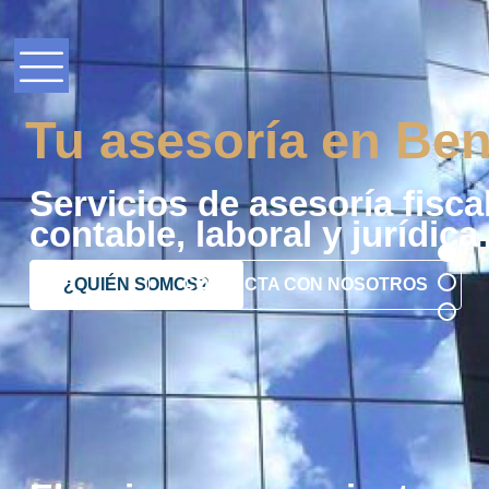
Tu asesoría en Ben
Servicios de asesoría fiscal
contable, laboral y jurídica
.
¿QUIÉN SOMOS?
CONTACTA CON NOSOTROS