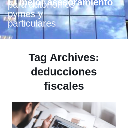
El mejor asesoramiento
para autónomos,
pymes y
particulares
Tag Archives:
deducciones
fiscales