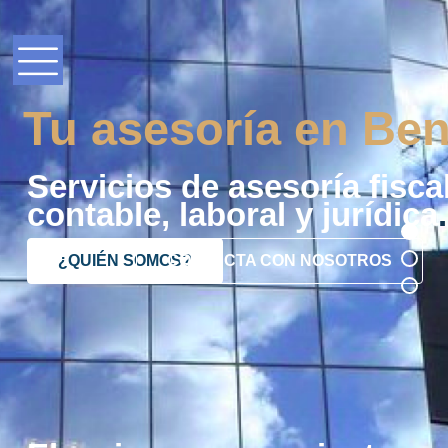
Tu asesoría en Ben
Servicios de asesoría fiscal
contable, laboral y jurídica
.
¿QUIÉN SOMOS?
CONTACTA CON NOSOTROS