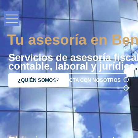
Tu asesoría en Ben
Servicios de asesoría fiscal
contable, laboral y jurídica
.
¿QUIÉN SOMOS?
CONTACTA CON NOSOTROS