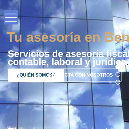
Tu asesoría en Ben
Servicios de asesoría fiscal
contable, laboral y jurídica
.
¿QUIÉN SOMOS?
CONTACTA CON NOSOTROS