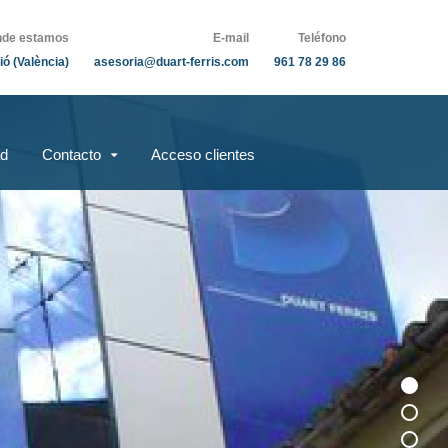
de estamos
E-mail
Teléfono
ió (València)
asesoria@duart-ferris.com
961 78 29 86
ad
Contacto
Acceso clientes