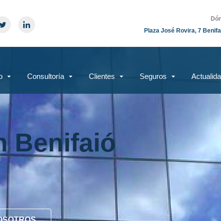
Dón
Plaza José Rovira, 7 Benifa
o
Consultoría
Clientes
Seguros
Actualid
n Benifaió
OSOTROS