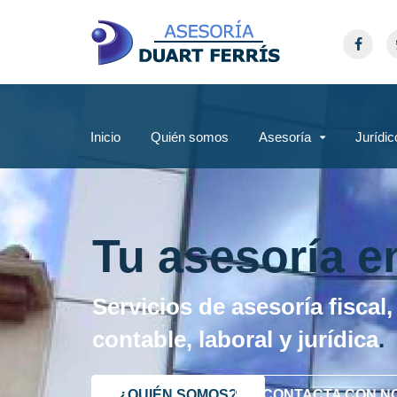
Inicio
Quién somos
Asesoría
Jurídic
Tu asesoría e
Servicios de asesoría fiscal,
contable, laboral y jurídica
.
¿QUIÉN SOMOS?
CONTACTA CON N