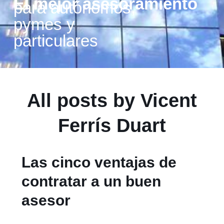
El mejor asesoramiento
para autónomos,
pymes y
particulares
All posts by
Vicent
Ferrís Duart
Las cinco ventajas de
contratar a un buen
asesor