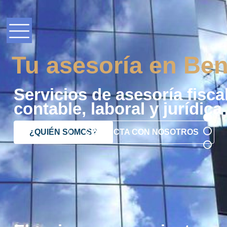
Tu asesoría en Ben
Servicios de asesoría fiscal
contable, laboral y jurídica
.
¿QUIÉN SOMOS?
CONTACTA CON NOSOTROS