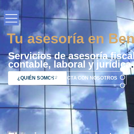
Tu asesoría en Ben
Servicios de asesoría fiscal
contable, laboral y jurídica
.
¿QUIÉN SOMOS?
CONTACTA CON NOSOTROS