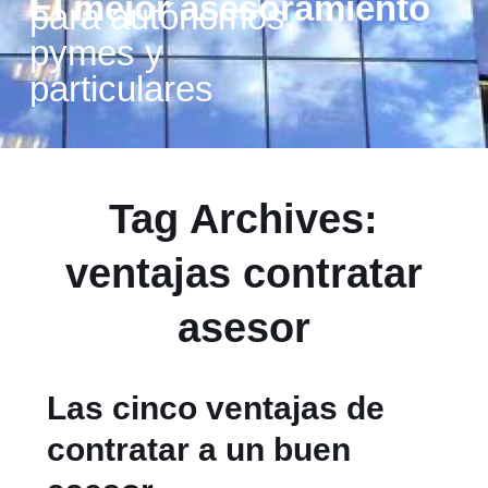
El mejor asesoramiento
para autónomos,
pymes y
particulares
Tag Archives:
ventajas contratar
asesor
Las cinco ventajas de
contratar a un buen