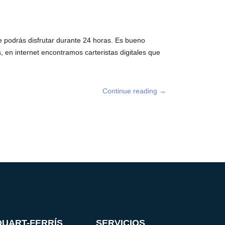
e podrás disfrutar durante 24 horas. Es bueno
en internet encontramos carteristas digitales que
Continue reading
→
DUART-FERRÍS
SERVICIOS