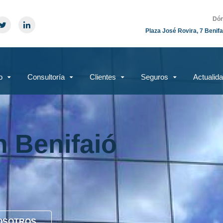
Dón
Plaza José Rovira, 7 Benifa
o
Consultoría
Clientes
Seguros
Actualid
n Benifaió
OSOTROS