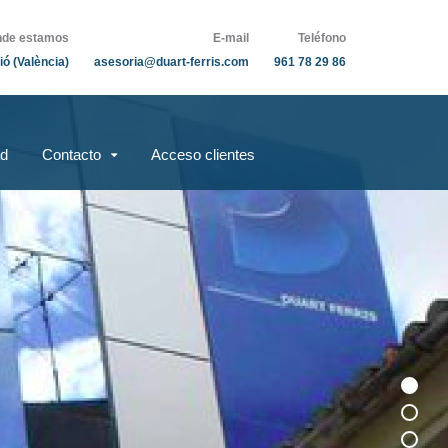
de estamos
E-mail
Teléfono
ió (València)
asesoria@duart-ferris.com
961 78 29 86
ad
Contacto
Acceso clientes