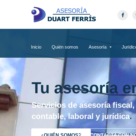
Inicio
Quién somos
Asesoría
Jurídic
Tu asesoría e
Servicios de asesoría fiscal,
contable, laboral y jurídica
.
¿QUIÉN SOMOS?
CONTACTA CON N