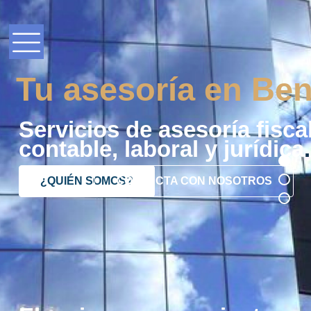
Tu asesoría en Ben
Servicios de asesoría fiscal
contable, laboral y jurídica
.
¿QUIÉN SOMOS?
CONTACTA CON NOSOTROS