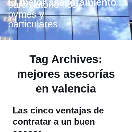
El mejor asesoramiento
para autónomos,
pymes y
particulares
Tag Archives:
mejores asesorías
en valencia
Las cinco ventajas de
contratar a un buen