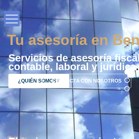
Tu asesoría en Ben
Servicios de asesoría fiscal
contable, laboral y jurídica
.
¿QUIÉN SOMOS?
CONTACTA CON NOSOTROS