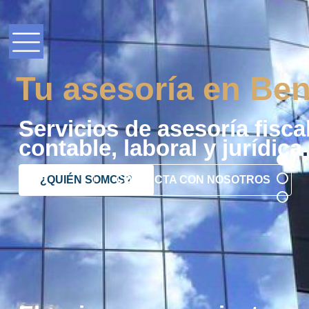
Tu asesoría en Ben
Servicios de asesoría fiscal
contable, laboral y jurídica
.
¿QUIÉN SOMOS?
CONTACTA CON NOSOTROS