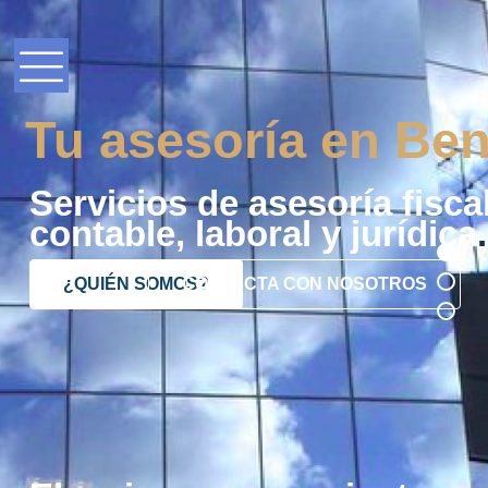
Tu asesoría en Ben
Servicios de asesoría fiscal
contable, laboral y jurídica
.
¿QUIÉN SOMOS?
CONTACTA CON NOSOTROS