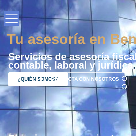
Tu asesoría en Ben
Servicios de asesoría fiscal
contable, laboral y jurídica
.
¿QUIÉN SOMOS?
CONTACTA CON NOSOTROS