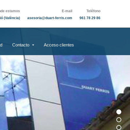
de estamos
E-mail
Teléfono
ió (València)
asesoria@duart-ferris.com
961 78 29 86
ad
Contacto
Acceso clientes