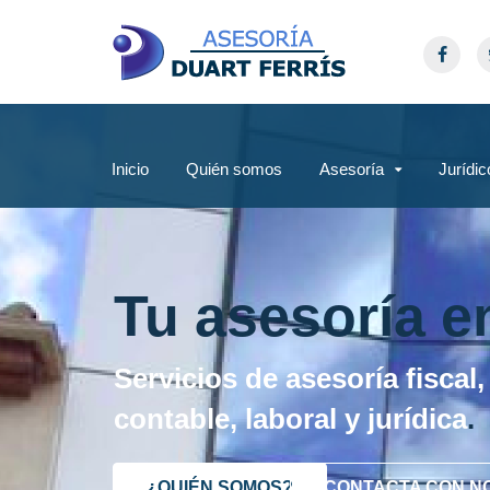
Inicio
Quién somos
Asesoría
Jurídic
Tu asesoría e
Servicios de asesoría fiscal,
contable, laboral y jurídica
.
¿QUIÉN SOMOS?
CONTACTA CON N