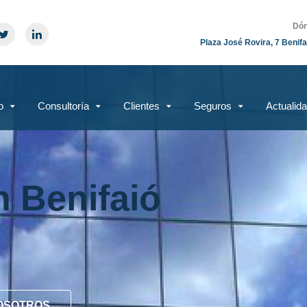
Dón
Plaza José Rovira, 7 Benifa
o
Consultoría
Clientes
Seguros
Actualid
n Benifaió
OSOTROS