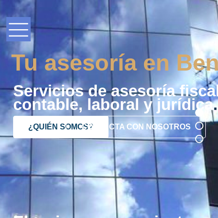
Tu asesoría en Ben
Servicios de asesoría fiscal
contable, laboral y jurídica
.
¿QUIÉN SOMOS?
CONTACTA CON NOSOTROS