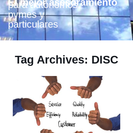
El mejor asesoramiento
para autónomos,
pymes y
particulares
Tag Archives: DISC