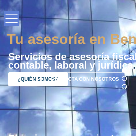
Tu asesoría en Ben
Servicios de asesoría fiscal
contable, laboral y jurídica
.
¿QUIÉN SOMOS?
CONTACTA CON NOSOTROS