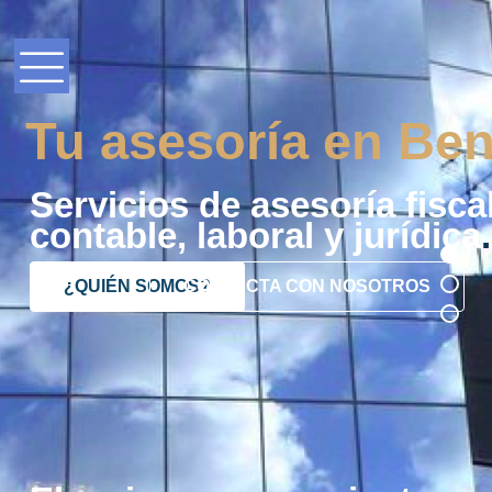
Tu asesoría en Ben
Servicios de asesoría fiscal
contable, laboral y jurídica
.
¿QUIÉN SOMOS?
CONTACTA CON NOSOTROS