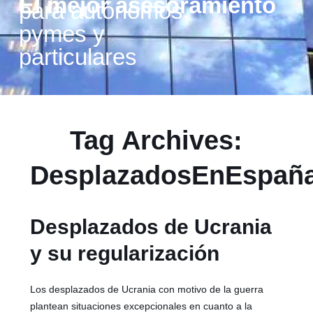
El mejor asesoramiento
para autónomos,
pymes y
particulares
Tag Archives:
DesplazadosEnEspañ
Desplazados de Ucrania
y su regularización
Los desplazados de Ucrania con motivo de la guerra
plantean situaciones excepcionales en cuanto a la