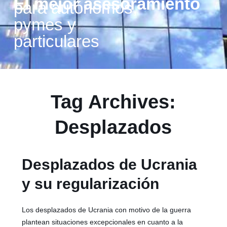
El mejor asesoramiento
para autónomos,
pymes y
particulares
Tag Archives:
Desplazados
Desplazados de Ucrania
y su regularización
Los desplazados de Ucrania con motivo de la guerra
plantean situaciones excepcionales en cuanto a la