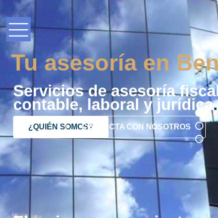
Tu asesoría en Ben
Servicios de asesoría fiscal
contable, laboral y jurídica
.
¿QUIÉN SOMOS?
CONTACTA CON NOSOTROS