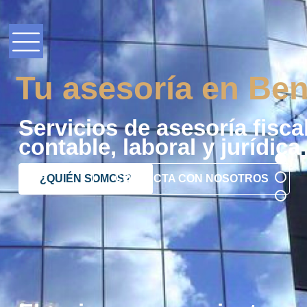
Tu asesoría en Ben
Servicios de asesoría fiscal
contable, laboral y jurídica
.
¿QUIÉN SOMOS?
CONTACTA CON NOSOTROS