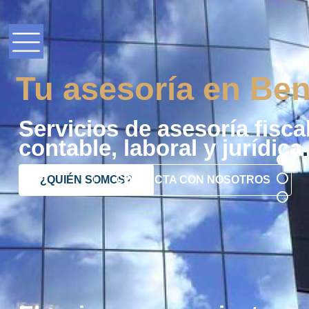
Tu asesoría en Ben
Servicios de asesoría fiscal
contable, laboral y jurídica
.
¿QUIÉN SOMOS?
CONTACTA CON NOSOTROS