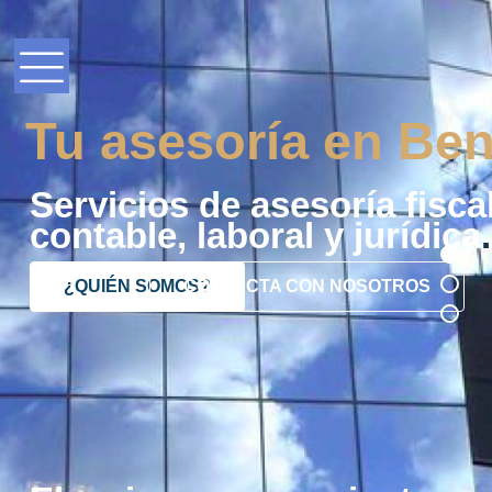
Tu asesoría en Ben
Servicios de asesoría fiscal
contable, laboral y jurídica
.
¿QUIÉN SOMOS?
CONTACTA CON NOSOTROS