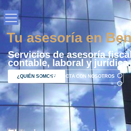
Tu asesoría en Ben
Servicios de asesoría fiscal
contable, laboral y jurídica
.
¿QUIÉN SOMOS?
CONTACTA CON NOSOTROS