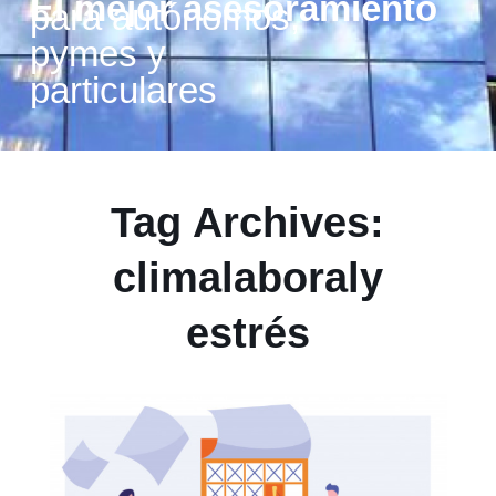
El mejor asesoramiento
para autónomos,
pymes y
particulares
Tag Archives:
climalaboraly
estrés