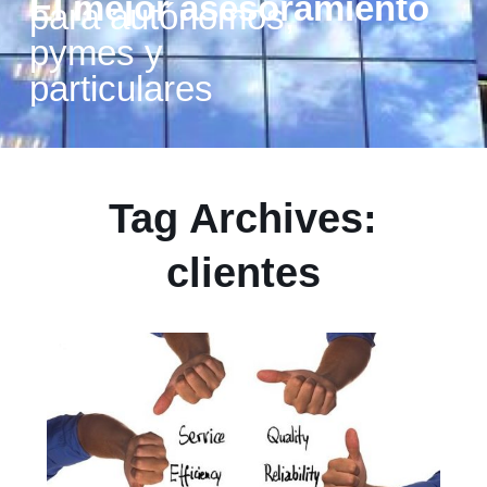
El mejor asesoramiento
para autónomos,
pymes y
particulares
Tag Archives:
clientes