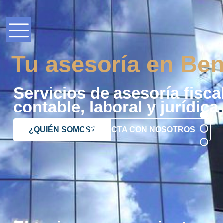
Tu asesoría en Ben
Servicios de asesoría fiscal
contable, laboral y jurídica
.
¿QUIÉN SOMOS?
CONTACTA CON NOSOTROS