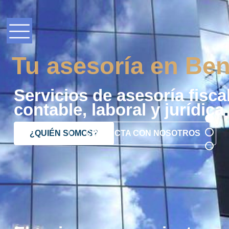
Tu asesoría en Ben
Servicios de asesoría fiscal
contable, laboral y jurídica
.
¿QUIÉN SOMOS?
CONTACTA CON NOSOTROS