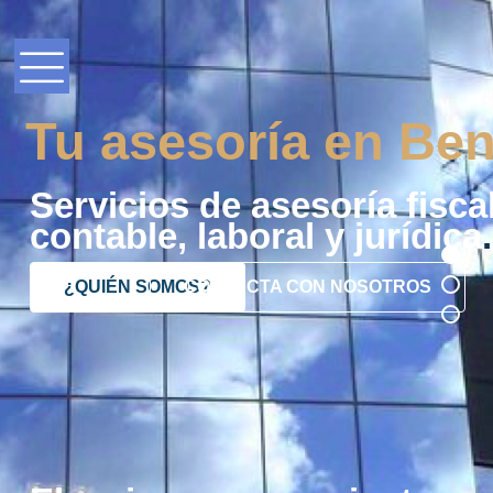
Tu asesoría en Ben
Servicios de asesoría fiscal
contable, laboral y jurídica
.
¿QUIÉN SOMOS?
CONTACTA CON NOSOTROS