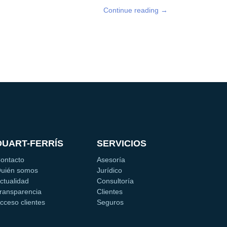
Continue reading
→
DUART-FERRÍS
SERVICIOS
ontacto
Asesoría
uién somos
Jurídico
ctualidad
Consultoría
ransparencia
Clientes
cceso clientes
Seguros