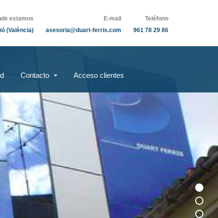
de estamos
E-mail
Teléfono
ió (València)
asesoria@duart-ferris.com
961 78 29 86
ad
Contacto
Acceso clientes