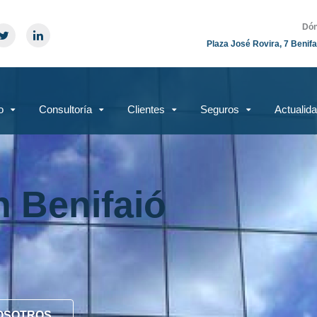
Dón
Plaza José Rovira, 7 Benifa
o
Consultoría
Clientes
Seguros
Actualid
n Benifaió
OSOTROS