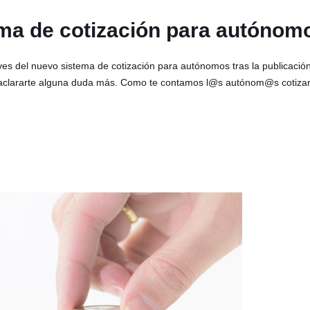
ema de cotización para autón
s del nuevo sistema de cotización para autónomos tras la publicació
 y aclararte alguna duda más. Como te contamos l@s autónom@s cotizar