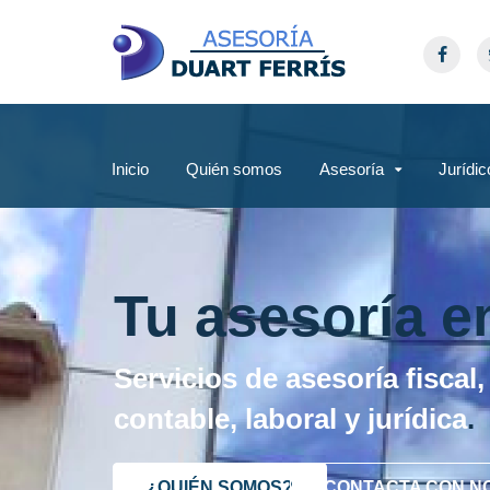
Inicio
Quién somos
Asesoría
Jurídic
Tu asesoría e
Servicios de asesoría fiscal,
contable, laboral y jurídica
.
¿QUIÉN SOMOS?
CONTACTA CON N