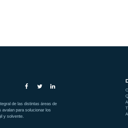
C
Q
A
egral de las distintas áreas de
T
 avalan para solucionar los
A
l y solvente.