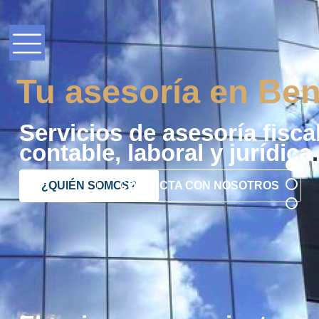
Tu asesoría en Ben
Servicios de asesoría fiscal
contable, laboral y jurídica
.
¿QUIÉN SOMOS?
CONTACTA CON NOSOTROS