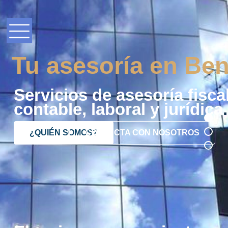
Tu asesoría en Ben
Servicios de asesoría fiscal
contable, laboral y jurídica
.
¿QUIÉN SOMOS?
CONTACTA CON NOSOTROS