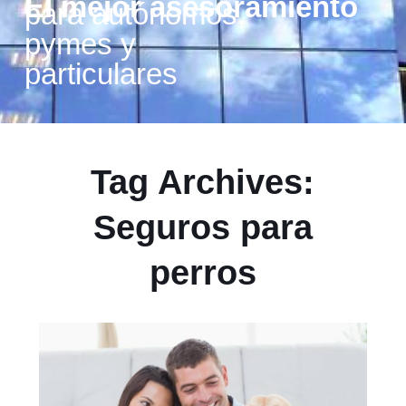
El mejor asesoramiento
para autónomos,
pymes y
particulares
Tag Archives:
Seguros para
perros