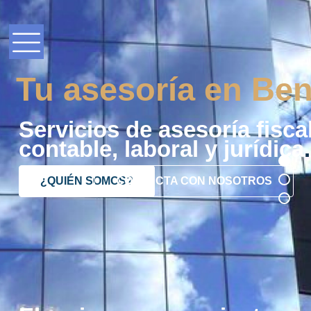
Tu asesoría en Ben
Servicios de asesoría fiscal
contable, laboral y jurídica
.
¿QUIÉN SOMOS?
CONTACTA CON NOSOTROS