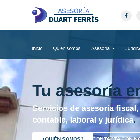
Inicio
Quién somos
Asesoría
Jurídic
Tu asesoría e
Servicios de asesoría fiscal,
contable, laboral y jurídica
.
¿QUIÉN SOMOS?
CONTACTA CON N