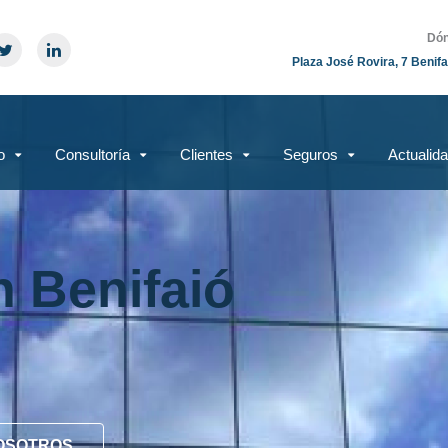
Dón
Plaza José Rovira, 7 Benifa
o
Consultoría
Clientes
Seguros
Actualid
n Benifaió
OSOTROS