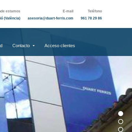
de estamos
E-mail
Teléfono
ió (València)
asesoria@duart-ferris.com
961 78 29 86
ad
Contacto
Acceso clientes