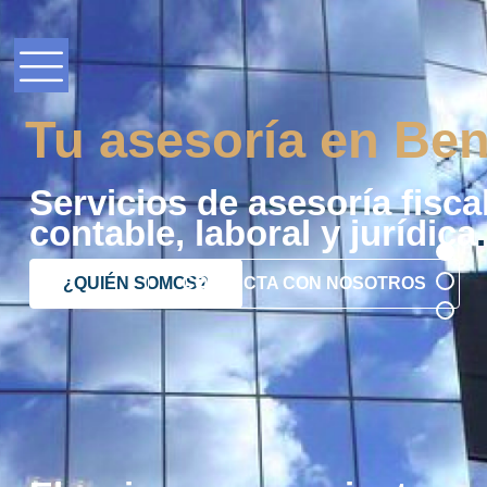
Tu asesoría en Ben
Servicios de asesoría fiscal
contable, laboral y jurídica
.
¿QUIÉN SOMOS?
CONTACTA CON NOSOTROS