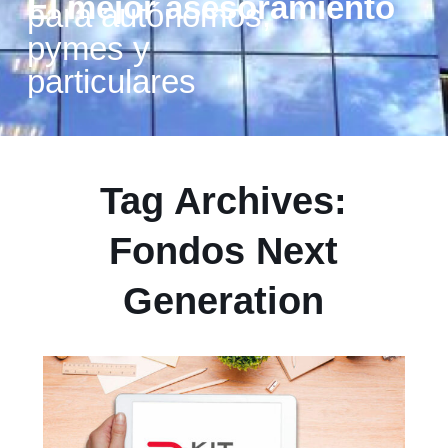
El mejor asesoramiento
para autónomos,
pymes y
particulares
Tag Archives:
Fondos Next
Generation