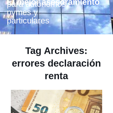
El mejor asesoramiento
para autónomos,
pymes y
particulares
Tag Archives:
errores declaración
renta