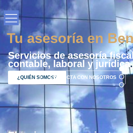
Tu asesoría en Ben
Servicios de asesoría fiscal
contable, laboral y jurídica
.
¿QUIÉN SOMOS?
CONTACTA CON NOSOTROS