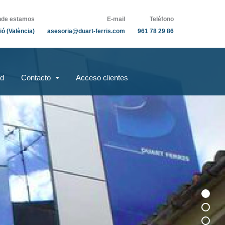
de estamos
E-mail
Teléfono
ió (València)
asesoria@duart-ferris.com
961 78 29 86
ad
Contacto
Acceso clientes