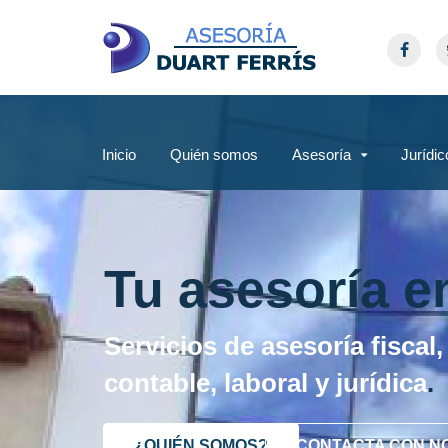
Inicio
Quién somos
Asesoría
Jurídic
Tu asesoría e
Servicios de asesoría fiscal,
contable, laboral y jurídica
.
¿QUIÉN SOMOS?
CONTACTA CON N