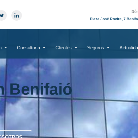
Dón
Plaza José Rovira, 7 Benifa
o
Consultoría
Clientes
Seguros
Actualid
n Benifaió
OSOTROS