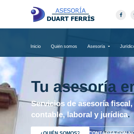
Inicio
Quién somos
Asesoría
Jurídic
Tu asesoría e
Servicios de asesoría fiscal,
contable, laboral y jurídica
.
¿QUIÉN SOMOS?
CONTACTA CON N