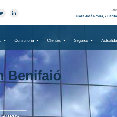
Dón
Plaza José Rovira, 7 Benifa
o
Consultoría
Clientes
Seguros
Actualid
n Benifaió
OSOTROS