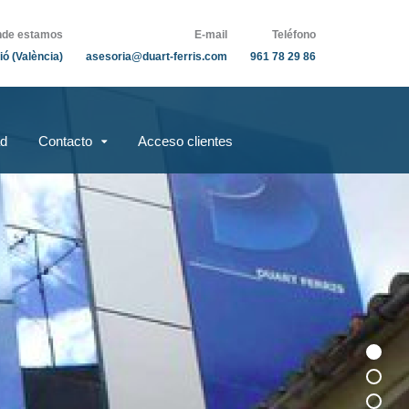
de estamos
E-mail
Teléfono
ió (València)
asesoria@duart-ferris.com
961 78 29 86
ad
Contacto
Acceso clientes