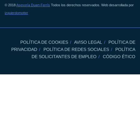
© 2018
Asesoría Duart-Ferrís
Todos los derechos reservados. Web desarrollada por
izquierdomotter
POLÍTICA DE COOKIES
AVISO LEGAL
POLÍTICA DE
PRIVACIDAD
POLÍTICA DE REDES SOCIALES
POLÍTICA
DE SOLICITANTES DE EMPLEO
CÓDIGO ÉTICO