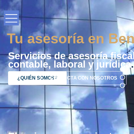
Tu asesoría en Ben
Servicios de asesoría fiscal
contable, laboral y jurídica
.
¿QUIÉN SOMOS?
CONTACTA CON NOSOTROS