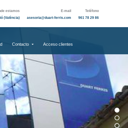
de estamos
E-mail
Teléfono
ió (València)
asesoria@duart-ferris.com
961 78 29 86
ad
Contacto
Acceso clientes