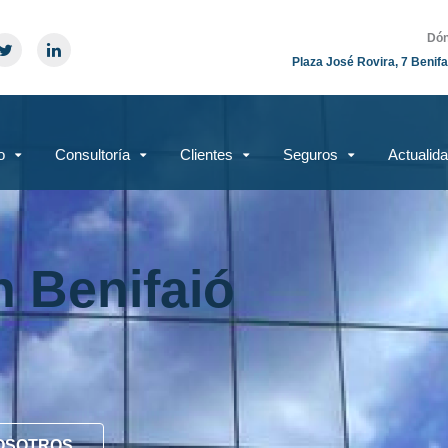
Dón
Plaza José Rovira, 7 Benifa
o
Consultoría
Clientes
Seguros
Actualid