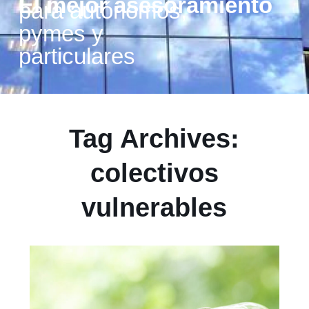
El mejor asesoramiento
para autónomos,
pymes y
particulares
Tag Archives:
colectivos
vulnerables