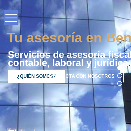
Tu asesoría en Ben
Servicios de asesoría fiscal
contable, laboral y jurídica
.
¿QUIÉN SOMOS?
CONTACTA CON NOSOTROS